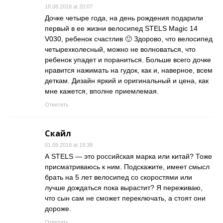
18.08.2018 at 20:07
Дочке четыре года, на день рождения подарили
первый в ее жизни велосипед STELS Magic 14
V030, ребенок счастлив 🙂 Здорово, что велосипед
четырехколесный, можно не волноваться, что
ребенок упадет и пораниться. Больше всего дочке
нравится нажимать на гудок, как и, наверное, всем
деткам. Дизайн яркий и оригинальный и цена, как
мне кажется, вполне приемлемая.
Ответить
Скайл
01.09.2018 at 19:38
А STELS — это российская марка или китай? Тоже
присматриваюсь к ним. Подскажите, имеет смысл
брать на 5 лет велосипед со скоростями или
лучше дождаться пока вырастит? Я переживаю,
что сын сам не сможет переключать, а стоят они
дороже.
Ответить