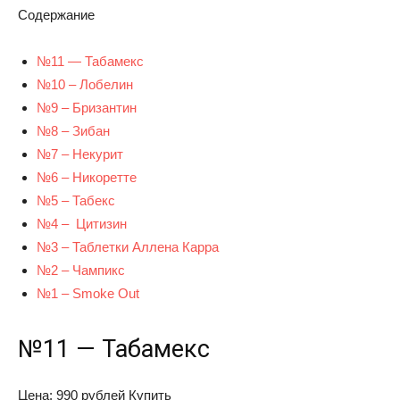
Содержание
№11 — Табамекс
№10 – Лобелин
№9 – Бризантин
№8 – Зибан
№7 – Некурит
№6 – Никоретте
№5 – Табекс
№4 – Цитизин
№3 – Таблетки Аллена Карра
№2 – Чампикс
№1 – Smoke Out
№11 — Табамекс
Цена: 990 рублей
Купить