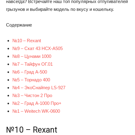
навсегда? Встречайте наш топ популярных отпугивателей
грызунов и выбирайте модель по вкусу и кошельку.
Содержание
№10 – Rexant
№9 – Скат 43 НСХ-А505
№8 – Цунами 1000
№7 – Тайфун ОГ.01
№6 – Град А-500
№5 – Торнадо 400
№4 – ЭкоСнайпер LS-927
№3 – Чистон 2 Про
№2 – Град А-1000 Про+
№1 – Weitech WK-0600
№10 – Rexant