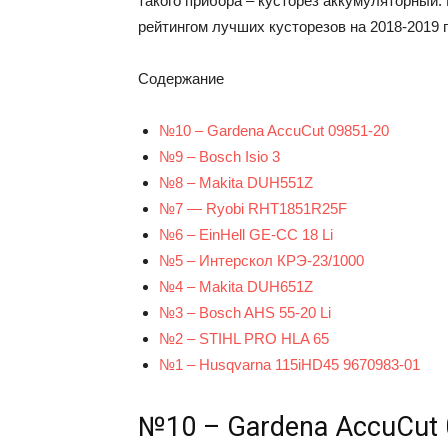
такого прибора – кусторез аккумуляторный
рейтингом лучших кусторезов на 2018-2019 г
Содержание
№10 – Gardena AccuCut 09851-20
№9 – Bosch Isio 3
№8 – Makita DUH551Z
№7 — Ryobi RHT1851R25F
№6 – EinHell GE-CC 18 Li
№5 – Интерскол КРЭ-23/1000
№4 – Makita DUH651Z
№3 – Bosch AHS 55-20 Li
№2 – STIHL PRO HLA 65
№1 – Husqvarna 115iHD45 9670983-01
№10 – Gardena AccuCut 