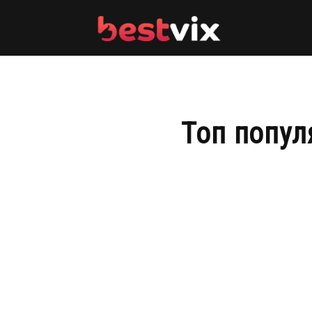
BestVix
Топ попул