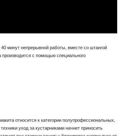
 40 минут непрерывной работы, вместе со штангой
яда производится с помощью специального
 макита относится к категории полупрофессиональных,
 техники уход за кустарниками начнет приносить
твуют все степени защиты: блокировка кнопки пуск от