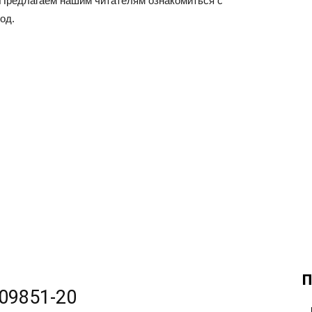
. Предлагаем нашим читателям ознакомиться с
од.
П
09851-20