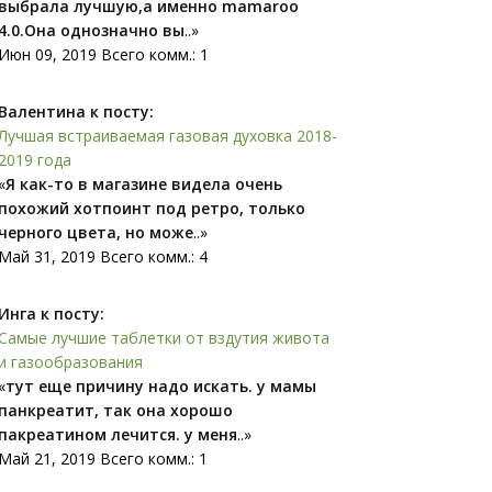
выбрала лучшую,а именно mamaroo
4.0.Она однозначно вы
..»
Июн 09, 2019 Всего комм.: 1
Валентина к посту:
Лучшая встраиваемая газовая духовка 2018-
2019 года
«
Я как-то в магазине видела очень
похожий xoтпоинт под ретро, только
черного цвета, но може
..»
Май 31, 2019 Всего комм.: 4
Инга к посту:
Самые лучшие таблетки от вздутия живота
и газообразования
«
тут еще причину надо искать. у мамы
панкреатит, так она хорошо
пакреатином лечится. у меня
..»
Май 21, 2019 Всего комм.: 1