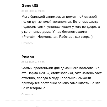
Genek35
31.08.2018 at 19:38
Мы с бригадой занимаемся цементной стяжкой
полов для жителей мегаполиса. Бетономешалку
подвозим сами, устанавливаем у кого во дворе, а
у кого прямо дома. У нас бетономешалка
«Prorab». Нормальная. Работает, как зверь. )
Ответить
Роман
02.09.2018 at 12:30
Самый простенький для домашнего пользования,
это Парма Б201Э, стоит копейки, зато замешивает
отменно, правда в виду небольшой емкости
приходится постоянно заново замешивать, но это
не категорично.
Ответить