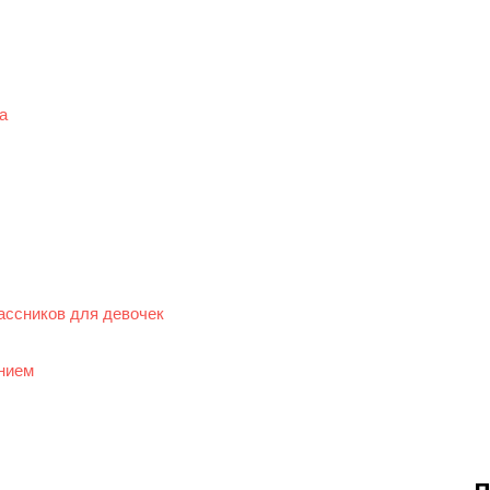
а
ассников для девочек
ением