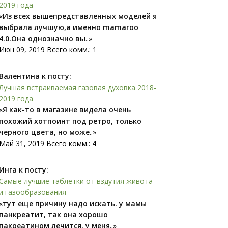
2019 года
«
Из всех вышепредставленных моделей я
выбрала лучшую,а именно mamaroo
4.0.Она однозначно вы
..»
Июн 09, 2019 Всего комм.: 1
Валентина к посту:
Лучшая встраиваемая газовая духовка 2018-
2019 года
«
Я как-то в магазине видела очень
похожий xoтпоинт под ретро, только
черного цвета, но може
..»
Май 31, 2019 Всего комм.: 4
Инга к посту:
Самые лучшие таблетки от вздутия живота
и газообразования
«
тут еще причину надо искать. у мамы
панкреатит, так она хорошо
пакреатином лечится. у меня
..»