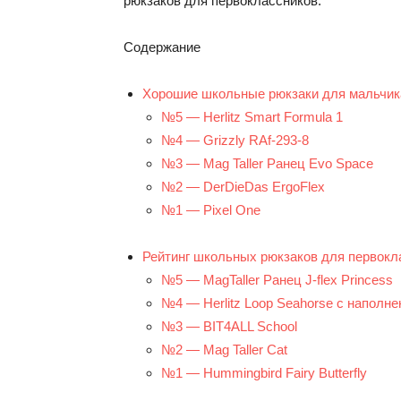
рюкзаков для первоклассников.
Содержание
Хорошие школьные рюкзаки для мальчик
№5 — Herlitz Smart Formula 1
№4 — Grizzly RAf-293-8
№3 — Mag Taller Ранец Evo Space
№2 — DerDieDas ErgoFlex
№1 — Pixel One
Рейтинг школьных рюкзаков для первокл
№5 — MagTaller Ранец J-flex Princess
№4 — Herlitz Loop Seahorse с наполн
№3 — BIT4ALL School
№2 — Mag Taller Cat
№1 — Hummingbird Fairy Butterfly