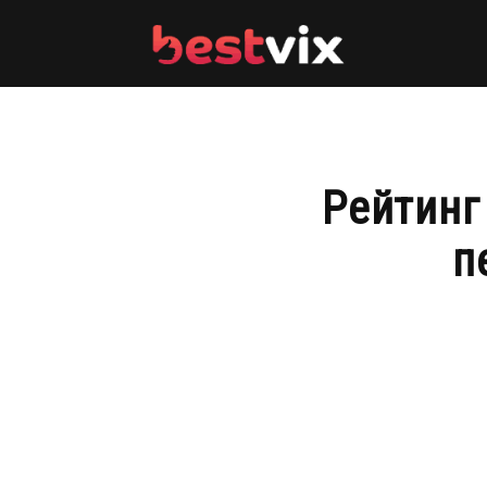
BestVix
Рейтинг
п