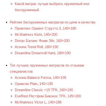
Какой матрас лучше выбрать пружинный или
беспружинный
Рейтинг беспружинных матрасов по цене и качеству
Промтекс-Ориент Струтто 3, 140×180
Mr.Mattress Kishi, 140×200
Dimax Баланс Фоам Эйт, 160×200
Аскона Trend Roll, 180×190
Dreamline Dreamroll Hard, 180×190
Топ лучших пружинных матрасов по отзывам
специалистов
Аскона Balance Forma, 140×195
Орматек Plain, 140×190
Dreamline Classic +15 TFK, 160×190
EveRest Рестфом Бикокос TFK, 145×200
Mr.Mattress Victor L, 140×186