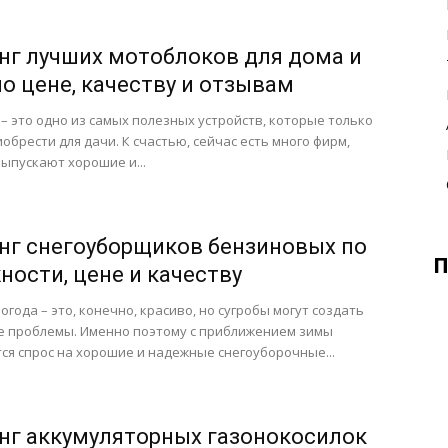
нг лучших мотоблоков для дома и
по цене, качеству и отзывам
– это одно из самых полезных устройств, которые только
обрести для дачи. К счастью, сейчас есть много фирм,
ыпускают хорошие и...
нг снегоуборщиков бензиновых по
П
ности, цене и качеству
огода – это, конечно, красиво, но сугробы могут создать
е проблемы. Именно поэтому с приближением зимы
я спрос на хорошие и надежные снегоуборочные...
нг аккумуляторных газонокосилок