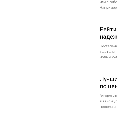
или в соб
Например,
Рейти
надеж
Постепенн
тщательно
новый кул
Лучши
по це
Владельц
в таком у
провести 