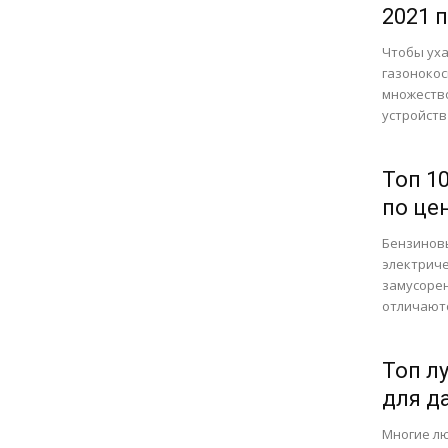
2021 
Чтобы уха
газонокос
множество
устройств 
Топ 1
по це
Бензиновы
электриче
замусорен
отличаютс
Топ л
для д
Многие лю