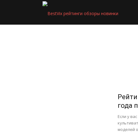
BestVix
Рейти
года 
Если у ва
культиват
моделей от