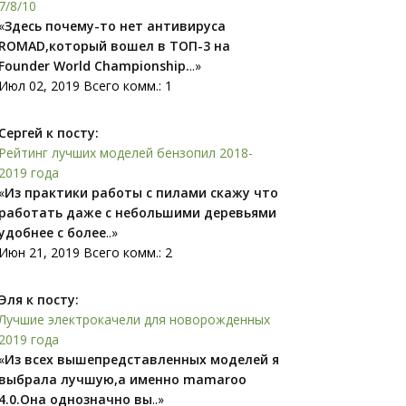
7/8/10
«
Здесь почему-то нет антивируса
ROMAD,который вошел в ТОП-3 на
Founder World Championship.
..»
Июл 02, 2019 Всего комм.: 1
Сергей к посту:
Рейтинг лучших моделей бензопил 2018-
2019 года
«
Из практики работы с пилами скажу что
работать даже с небольшими деревьями
удобнее с более
..»
Июн 21, 2019 Всего комм.: 2
Эля к посту:
Лучшие электрокачели для новорожденных
2019 года
«
Из всех вышепредставленных моделей я
выбрала лучшую,а именно mamaroo
4.0.Она однозначно вы
..»