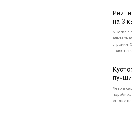
Рейти
на 3 к
Многие л
альтернат
стройки. 
является 
Кусто
лучши
Лето в са
перебират
многие из 