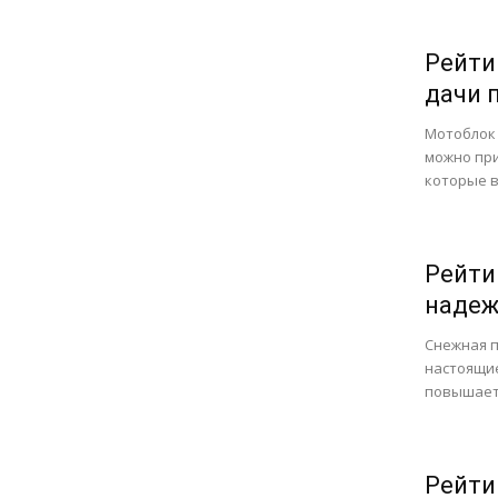
Рейти
дачи 
Мотоблок 
можно при
которые в
Рейти
надеж
Снежная п
настоящи
повышаетс
Рейти