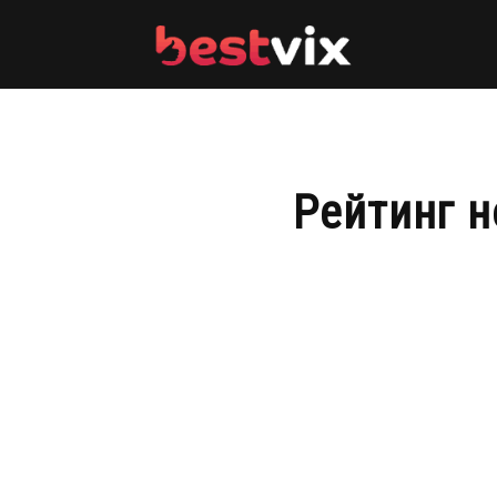
BestVix
Рейтинг н