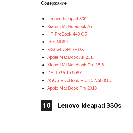
Содержание
Lenovo Ideapad 330s
Xiaomi Mi Notebook Air
HP ProBook 440 G5
Irbis NB99
MSI GL72M 7RDX
Apple MacBook Air 2017
Xiaomi Mi Notebook Pro 15.6
DELL G5 15 5587
ASUS VivoBook Pro 15 N580GD
Apple MacBook Pro 2018
10
Lenovo Ideapad 330s