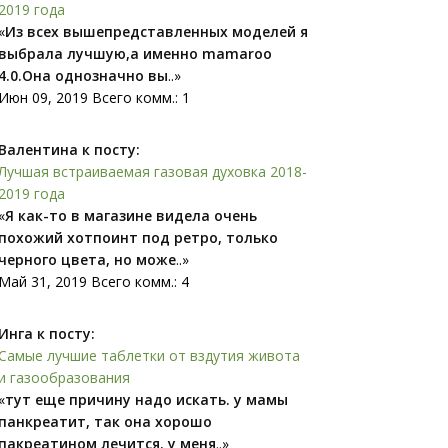
2019 года
«
Из всех вышепредставленных моделей я
выбрала лучшую,а именно mamaroo
4.0.Она однозначно вы
..»
Июн 09, 2019 Всего комм.: 1
Валентина к посту:
Лучшая встраиваемая газовая духовка 2018-
2019 года
«
Я как-то в магазине видела очень
похожий xoтпоинт под ретро, только
черного цвета, но може
..»
Май 31, 2019 Всего комм.: 4
Инга к посту:
Самые лучшие таблетки от вздутия живота
и газообразования
«
тут еще причину надо искать. у мамы
панкреатит, так она хорошо
пакреатином лечится. у меня
..»