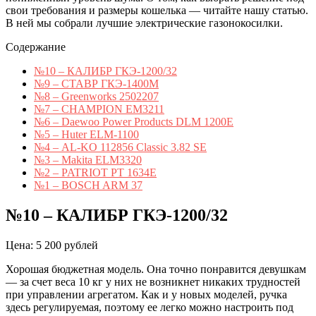
свои требования и размеры кошелька — читайте нашу статью.
В ней мы собрали лучшие электрические газонокосилки.
Содержание
№10 – КАЛИБР ГКЭ-1200/32
№9 – СТАВР ГКЭ-1400М
№8 – Greenworks 2502207
№7 – CHAMPION EM3211
№6 – Daewoo Power Products DLM 1200E
№5 – Huter ELM-1100
№4 – AL-KO 112856 Classic 3.82 SE
№3 – Makita ELM3320
№2 – PATRIOT PT 1634E
№1 – BOSCH ARM 37
№10 – КАЛИБР ГКЭ-1200/32
Цена: 5 200 рублей
Хорошая бюджетная модель. Она точно понравится девушкам
— за счет веса 10 кг у них не возникнет никаких трудностей
при управлении агрегатом. Как и у новых моделей, ручка
здесь регулируемая, поэтому ее легко можно настроить под