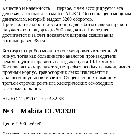
Качество и надежность — первое, с чем ассоциируется эта
дешевая газонокосилка марки AL-KO. Она оснащена мощным
двигателем, который выдает 3200 оборотов.
Производительности достаточно для работы с любой травой
на участках площадью до 500 квадратов. Последнее
достигается и за счет показателя ширины скашивания,
который равен 38 см.
Без отдыха прибор можно эксплуатировать в течение 20
минут, тогда как большинство аналогов производители
рекомендуют отправлять на отдых спустя 10-15 минут.
Косилка легко управляется, не требует особых навыков, имеет
прочный корпус, травосборник легко извлекается и
аналогично устанавливается. Существенных изъянов у
третьей строчки рейтинга электрических самоходных
газонокосилок нет.
AL-KO 112856 Classic 3.82 SE
№3 – Makita ELM3320
Цена: 7 300 рублей
Эксперты сходятся во мнении, что это одна из лучших