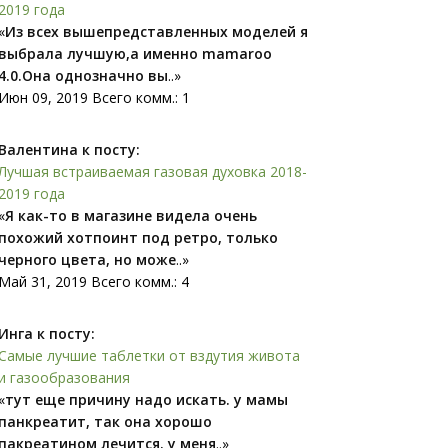
2019 года
«
Из всех вышепредставленных моделей я
выбрала лучшую,а именно mamaroo
4.0.Она однозначно вы
..»
Июн 09, 2019 Всего комм.: 1
Валентина к посту:
Лучшая встраиваемая газовая духовка 2018-
2019 года
«
Я как-то в магазине видела очень
похожий xoтпоинт под ретро, только
черного цвета, но може
..»
Май 31, 2019 Всего комм.: 4
Инга к посту:
Самые лучшие таблетки от вздутия живота
и газообразования
«
тут еще причину надо искать. у мамы
панкреатит, так она хорошо
пакреатином лечится. у меня
..»