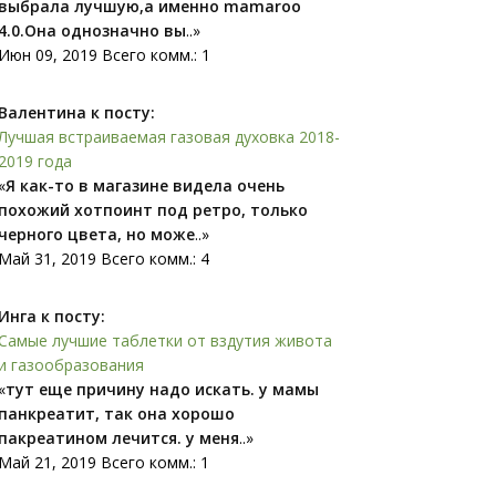
выбрала лучшую,а именно mamaroo
4.0.Она однозначно вы
..»
Июн 09, 2019 Всего комм.: 1
Валентина к посту:
Лучшая встраиваемая газовая духовка 2018-
2019 года
«
Я как-то в магазине видела очень
похожий xoтпоинт под ретро, только
черного цвета, но може
..»
Май 31, 2019 Всего комм.: 4
Инга к посту:
Самые лучшие таблетки от вздутия живота
и газообразования
«
тут еще причину надо искать. у мамы
панкреатит, так она хорошо
пакреатином лечится. у меня
..»
Май 21, 2019 Всего комм.: 1