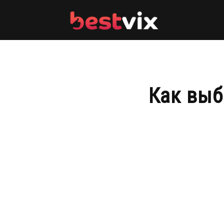
BestVix
Как выб