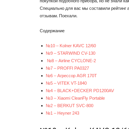
покупкой подобного прибора, но не знали ка
Специально для вас мы составили рейтинг 
отзывам. Поехали.
Содержание
№10 – Kolner KAVC 12/60
№9 – STARWIND CV-130
№8 – Airline CYCLONE-2
№7 – PROFFI PA0327
№6 – Агрессор AGR 170T
№5 – VITEK VT-1840
№4 – BLACK+DECKER PD1200AV
№3 – Xiaomi CleanFly Portable
№2 – BERKUT SVС-800
№1 – Heyner 243