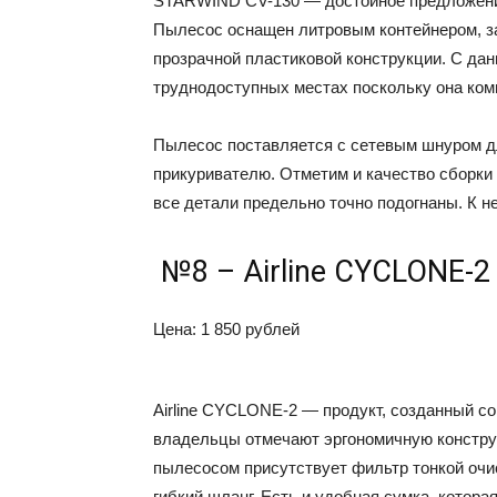
STARWIND CV-130 — достойное предложение
Пылесос оснащен литровым контейнером, за
прозрачной пластиковой конструкции. С дан
труднодоступных местах поскольку она ком
Пылесос поставляется с сетевым шнуром дл
прикуривателю. Отметим и качество сборки
все детали предельно точно подогнаны. К 
№8 – Airline CYCLONE-2
Цена: 1 850 рублей
Airline CYCLONE-2 — продукт, созданный с
владельцы отмечают эргономичную конструк
пылесосом присутствует фильтр тонкой очис
гибкий шланг. Есть и удобная сумка, котора