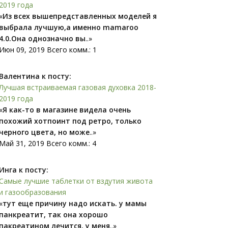
2019 года
«
Из всех вышепредставленных моделей я
выбрала лучшую,а именно mamaroo
4.0.Она однозначно вы
..»
Июн 09, 2019 Всего комм.: 1
Валентина к посту:
Лучшая встраиваемая газовая духовка 2018-
2019 года
«
Я как-то в магазине видела очень
похожий xoтпоинт под ретро, только
черного цвета, но може
..»
Май 31, 2019 Всего комм.: 4
Инга к посту:
Самые лучшие таблетки от вздутия живота
и газообразования
«
тут еще причину надо искать. у мамы
панкреатит, так она хорошо
пакреатином лечится. у меня
..»