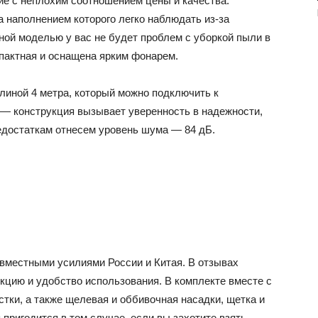
 с неплохим соотношением цены и качества.
 наполнением которого легко наблюдать из-за
ной моделью у вас не будет проблем с уборкой пыли в
пактная и оснащена ярким фонарем.
иной 4 метра, который можно подключить к
 — конструкция вызывает уверенность в надежности,
недостаткам отнесем уровень шума — 84 дБ.
овместными усилиями России и Китая. В отзывах
цию и удобство использования. В комплекте вместе с
тки, а также щелевая и оббивочная насадки, щетка и
я пригодится в том случае, если вы захотите взять