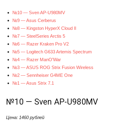
№10 — Sven AP-U980MV
№9 — Asus Cerberus
№8 — Kingston HyperX Cloud II
№7 — SteelSeries Arctis 5
№6 — Razer Kraken Pro V2
№5 — Logitech G633 Artemis Spectrum
№4 — Razer ManO’War
№3 — ASUS ROG Strix Fusion Wireless
№2 — Sennheiser G4ME One
№1 — Asus Strix 7.1
№10 — Sven AP-U980MV
Цена: 1460 рублей