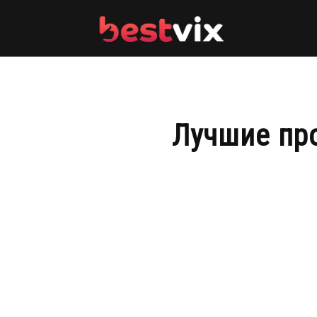
BestVix
Лучшие пр