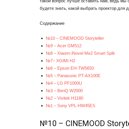
такой вопрос лучше оставить нам, ведь мы 
будете знать, какой выбрать проектор для 
Содержание
№10 – CINEMOOD Storyteller
№9 – Acer GM512
№8 – Xiaomi iNovel Me2 Smart Split
№7– XGIMI H2
№6 – Epson EH-TW5650
№5 – Panasonic PT-AX100E
№4 – LG PF1000U
№3 – BenQ W2000
№2 – Vivitek H1180
№1 – Sony VPL-HW45ES
№10 – CINEMOOD Storyte