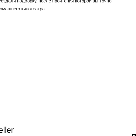
создали подборку, после прочтения которой вы точно
домашнего кинотеатра.
ller