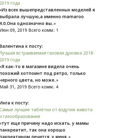
2019 года
«
Из всех вышепредставленных моделей я
выбрала лучшую,а именно mamaroo
4.0.Она однозначно вы
..»
Июн 09, 2019 Всего комм.: 1
Валентина к посту:
Лучшая встраиваемая газовая духовка 2018-
2019 года
«
Я как-то в магазине видела очень
похожий xoтпоинт под ретро, только
черного цвета, но може
..»
Май 31, 2019 Всего комм.: 4
Инга к посту:
Самые лучшие таблетки от вздутия живота
и газообразования
«
тут еще причину надо искать. у мамы
панкреатит, так она хорошо
пакреатином лечится. у меня
..»